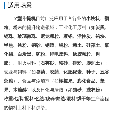
适用场景
Z型斗提机
目前广泛应用于各行业的
小块状、颗
粒、粉末
的提升输送领域：工业化工原料‌（如
炭黑、
钢珠、玻璃微珠、尼龙颗粒、聚铝、活性炭、铅块、
半焦、铁粉、钢砂、钢渣、铜粉、稀土、硅藻土、氧
化铝、白炭黑、矿粉、锂电废料、橡胶颗粒、树
脂
）、耐火材料（
石英砂、镁砂、硅粉、膨润土
）‌；
农业与饲料‌（如
兽药、农药、化肥尿素、种子、五谷
杂粮
）、‌食品与添加剂‌（如
橄榄果、膨化食品、坚
果、木糖醇
）以及‌日化与清洁‌（如
猫砂、洗衣粉
）。
称重/包装/配料/色选/破碎/筛选/混料/烘干等
生产流程
的物料上料下料供给。