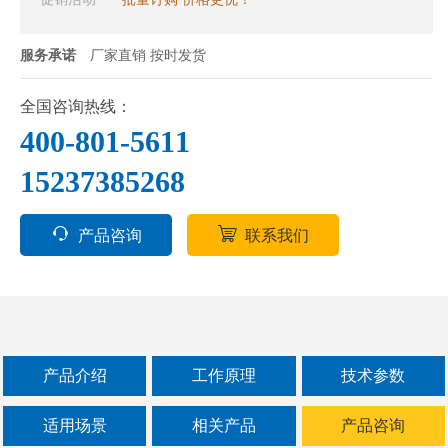
原料的提升和配送、锂电池回收处理的物料转
运、矿石金属粉末的提升与运输、成品料的提
服务承诺
厂家直销 按时发货
升入仓，物料在不同的加工阶段间的转移、自
动化生产线的循环进料和卸料，称重/包装/配
全国咨询热线：
料/色选/破碎/筛选的物料供给。
400-801-5611
15237385268
产品咨询
联系我们
产品介绍
工作原理
技术参数
适用场景
相关产品
产品咨询