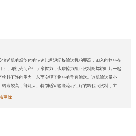
送机的螺旋体的转速比普通螺旋输送机的要高，加入的物料在
用下，与机壳间产生了摩擦力，该摩擦力阻止物料随螺旋叶片一起
了物料下降的重力，从而实现了物料的垂直输送。该机输送量小，
，转速较高，能耗大。特别适宜输送流动性好的粉粒状物料，主要
料，提升高度一般不大于8米。
价格更优！