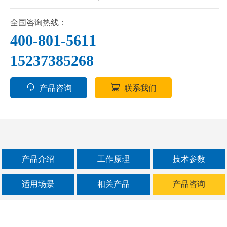
升入仓，物料在不同的加工阶段间的转移、自
动化生产线的循环进料和卸料，称重/包装线/配
全国咨询热线：
料/色选/破碎/筛选的物料供给。
400-801-5611
15237385268
产品咨询
联系我们
产品介绍
工作原理
技术参数
适用场景
相关产品
产品咨询