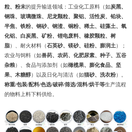
粒、粉末
的提升输送领域：工业化工原料‌（如
炭黑、
钢珠、玻璃微珠、尼龙颗粒、聚铝、活性炭、铅块、
半焦、铁粉、钢砂、钢渣、铜粉、稀土、硅藻土、氧
化铝、白炭黑、矿粉、锂电废料、橡胶颗粒、树
脂
）、耐火材料（
石英砂、镁砂、硅粉、膨润土
）‌；
农业与饲料‌（如
兽药、农药、化肥尿素、种子、五谷
杂粮
）、‌食品与添加剂‌（如
橄榄果、膨化食品、坚
果、木糖醇
）以及‌日化与清洁‌（如
猫砂、洗衣粉
）。
称重/包装/配料/色选/破碎/筛选/混料/烘干等
生产流程
的物料上料下料供给。